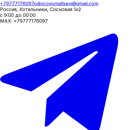
+79777176097
odincovomaltsevi@gmail.com
Россия, Котельники, Сосновая 1к2
с 9:00 до 00:00
MAX:
+79777176097