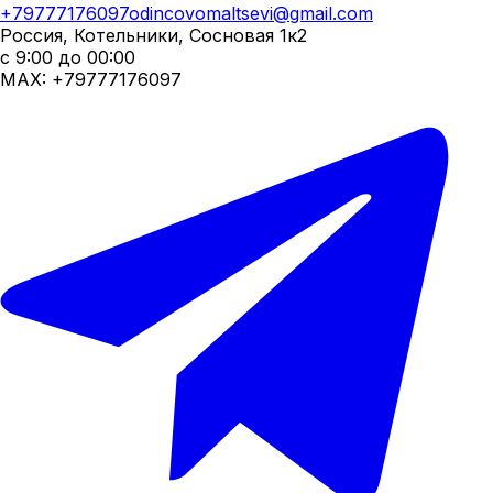
+79777176097
odincovomaltsevi@gmail.com
Россия, Котельники, Сосновая 1к2
с 9:00 до 00:00
MAX:
+79777176097