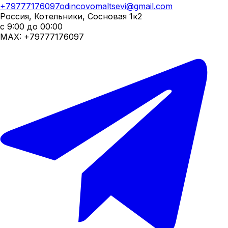
+79777176097
odincovomaltsevi@gmail.com
Россия, Котельники, Сосновая 1к2
с 9:00 до 00:00
MAX:
+79777176097